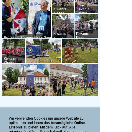
Kiwanis
Kiwanis
Kinder-
Kinder-
Sommerfest
Sommerfest
01
02
Kiwanis
Kiwanis
Eröffnung Bürgermeister Sven
Kinder-
Kinder-
Radestock mit Uwe Paap,
Sommerfest
Sommerfest
Präsident KC
03
04
Kiwanis
Kinder-
Sommerfest
Kiwanis Kinder-
Kiwanis Kinder-
05
Sommerfest 06
Sommerfest 07
Kiwanis Kinder-Sommerfest
Kiwanis Kinder-Sommerfest
08
09
Wir verwenden Cookies um unsere Website zu
optimieren und Ihnen das
bestmögliche Online-
Kiwanis Kinder-
Kiwanis Kinder-
Kiwanis Kinder-
Erlebnis
zu bieten. Mit dem Klick auf
„Alle
Sommerfest 10
Sommerfest 11
Sommerfest 12
erlauben“
erklären Sie sich damit einverstanden.