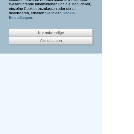
Weiterführende Informationen und die Möglichkeit,
einzelne Cookies zuzulassen oder sie zu
deaktivieren, erhalten Sie in den
Cookie-
Einstellungen
.
Kiwanis Kinder-Sommerfest
Kiwanis Kinder-Sommerfest
13
14
Nur notwendige
Alle erlauben
Kiwanis
Kinder-
Kiwanis Kinder-
Kiwanis Kinder-
Sommerfest
Sommerfest 15
Sommerfest 16
16
Kiwanis Kinder-Sommerfest
Kiwanis Kinder-Sommerfest
17
18
Kiwanis Kinder-
Kiwanis Kinder-
Kiwanis Kinder-
Sommerfest 19
Sommerfest 20
Sommerfest 21